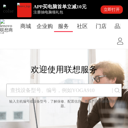
APP买电脑首单立减10元
立即打开
注册抽电脑领礼包
商城
企业购
服务
社区
门店
品牌
欢迎使用联想服务
输入主机编号或设备型号，了解保修、配置信息，查看产品手册和相关问
题。