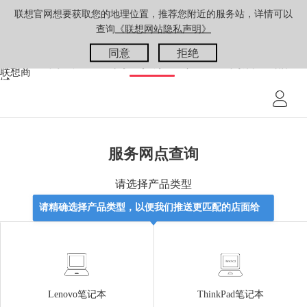
联想官网想要获取您的地理位置，推荐您附近的服务站，详情可以
APP买电脑首单立减10元
立即打开
查询
《联想网站隐私声明》
注册抽电脑领礼包
同意
拒绝
商城
企业购
服务
社区
门店
品牌
服务网点查询
请选择产品类型
请精确选择产品类型，以便我们推送更匹配的店面给
您
Lenovo笔记本
ThinkPad笔记本